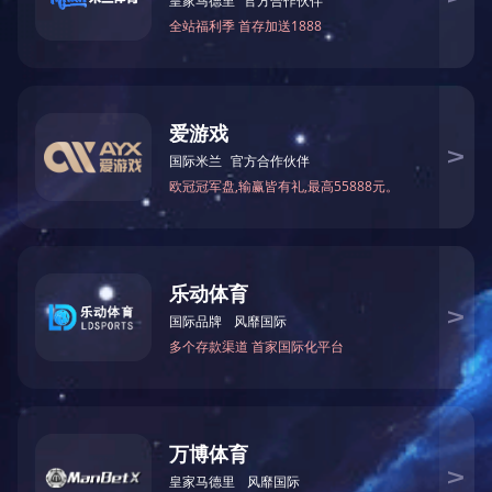
项目上采用国内自主知识产权BIM三维建模平台和图形
引擎，为全行业树立了标杆。
投诉建议
在线留言
联系我们
OA系统
人才招聘
企业邮箱
在线服务
互动交流
企业邮箱
在线留言
项目管理
下载中心
协同办公